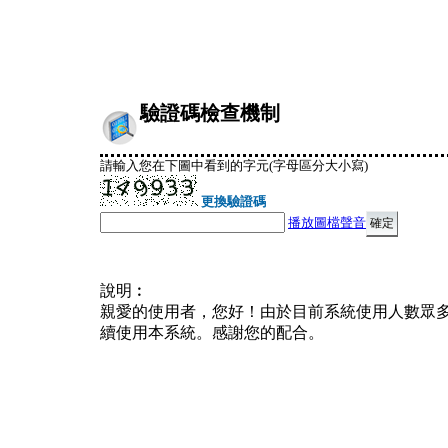
驗證碼檢查機制
請輸入您在下圖中看到的字元(字母區分大小寫)
更換驗證碼
播放圖檔聲音
說明︰
親愛的使用者，您好！由於目前系統使用人數眾
續使用本系統。感謝您的配合。