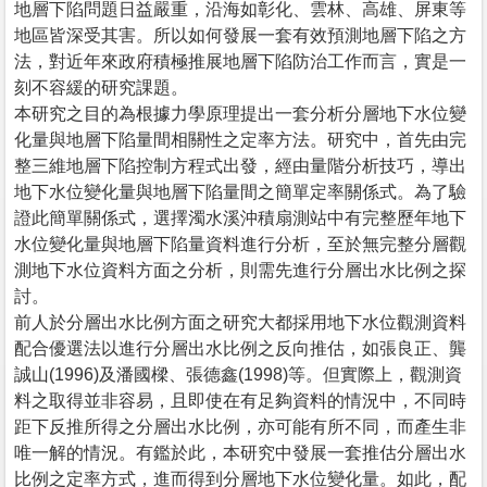
地層下陷問題日益嚴重，沿海如彰化、雲林、高雄、屏東等
地區皆深受其害。所以如何發展一套有效預測地層下陷之方
法，對近年來政府積極推展地層下陷防治工作而言，實是一
刻不容緩的研究課題。
本研究之目的為根據力學原理提出一套分析分層地下水位變
化量與地層下陷量間相關性之定率方法。研究中，首先由完
整三維地層下陷控制方程式出發，經由量階分析技巧，導出
地下水位變化量與地層下陷量間之簡單定率關係式。為了驗
證此簡單關係式，選擇濁水溪沖積扇測站中有完整歷年地下
水位變化量與地層下陷量資料進行分析，至於無完整分層觀
測地下水位資料方面之分析，則需先進行分層出水比例之探
討。
前人於分層出水比例方面之研究大都採用地下水位觀測資料
配合優選法以進行分層出水比例之反向推估，如張良正、龔
誠山(1996)及潘國樑、張德鑫(1998)等。但實際上，觀測資
料之取得並非容易，且即使在有足夠資料的情況中，不同時
距下反推所得之分層出水比例，亦可能有所不同，而產生非
唯一解的情況。有鑑於此，本研究中發展一套推估分層出水
比例之定率方式，進而得到分層地下水位變化量。如此，配