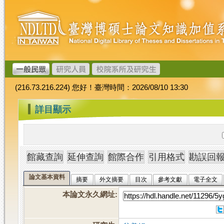
跳
臺
到
灣
主
博
要
碩
內
士
容
論
文
(216.73.216.224) 您好！臺灣時間：2026/08/10 13:30
加
值
:::
詳目顯示
系
統
論文基本資料
摘要
外文摘要
目次
參考文獻
電子全文
本論文永久網址
: