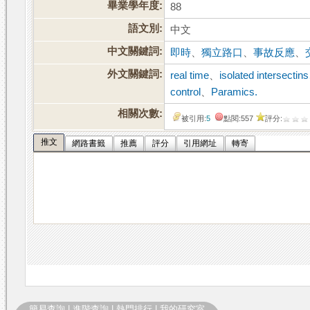
畢業學年度:
88
語文別:
中文
中文關鍵詞:
即時
、
獨立路口
、
事故反應
、
外文關鍵詞:
real time
、
isolated intersectins
control
、
Paramics.
相關次數:
被引用:
5
點閱:557
評分:
推文
網路書籤
推薦
評分
引用網址
轉寄
簡易查詢
|
進階查詢
|
熱門排行
|
我的研究室