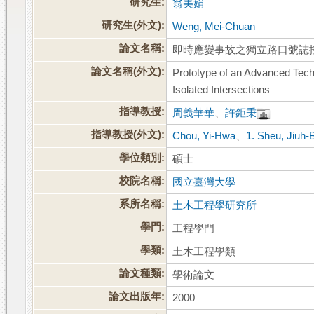
研究生:
翁美娟
研究生(外文):
Weng, Mei-Chuan
論文名稱:
即時應變事故之獨立路口號誌
論文名稱(外文):
Prototype of an Advanced Techn
Isolated Intersections
指導教授:
周義華華
、
許鉅秉
指導教授(外文):
Chou, Yi-Hwa
、
1. Sheu, Jiuh-B
學位類別:
碩士
校院名稱:
國立臺灣大學
系所名稱:
土木工程學研究所
學門:
工程學門
學類:
土木工程學類
論文種類:
學術論文
論文出版年:
2000