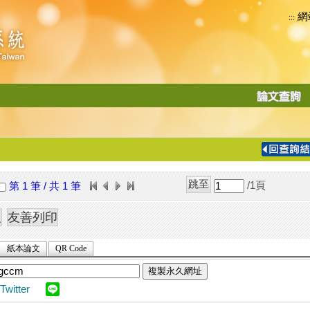
網
:::
功
能
切
換
導
覽
/1
頁
第 1 筆 / 共 1 筆
列
紙本論文
QR Code
複製永久網址
Twitter