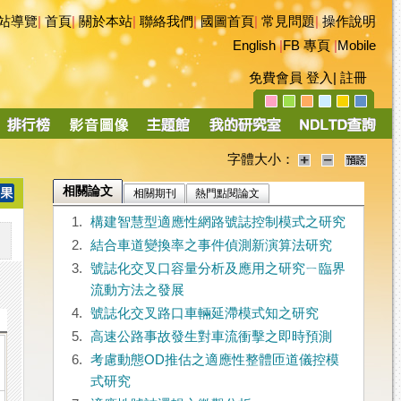
站導覽
|
首頁
|
關於本站
|
聯絡我們
|
國圖首頁
|
常見問題
|
操作說明
English
|
FB 專頁
|
Mobile
免費會員
登入
|
註冊
字體大小：
相關論文
相關期刊
熱門點閱論文
1.
構建智慧型適應性網路號誌控制模式之研究
2.
結合車道變換率之事件偵測新演算法研究
3.
號誌化交叉口容量分析及應用之研究ㄧ臨界
流動方法之發展
4.
號誌化交叉路口車輛延滯模式知之研究
5.
高速公路事故發生對車流衝擊之即時預測
6.
考慮動態OD推估之適應性整體匝道儀控模
式研究