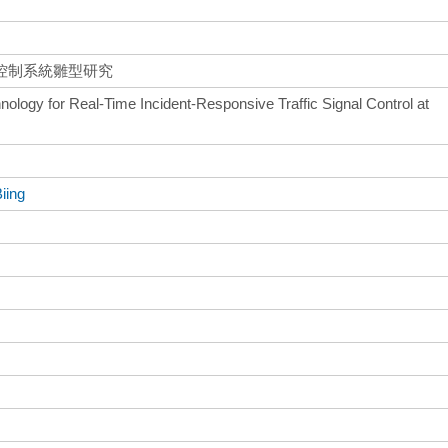
控制系統雛型研究
ology for Real-Time Incident-Responsive Traffic Signal Control at
iing