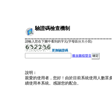
驗證碼檢查機制
請輸入您在下圖中看到的字元(字母區分大小寫)
更換驗證碼
播放圖檔聲音
說明︰
親愛的使用者，您好！由於目前系統使用人數眾
續使用本系統。感謝您的配合。