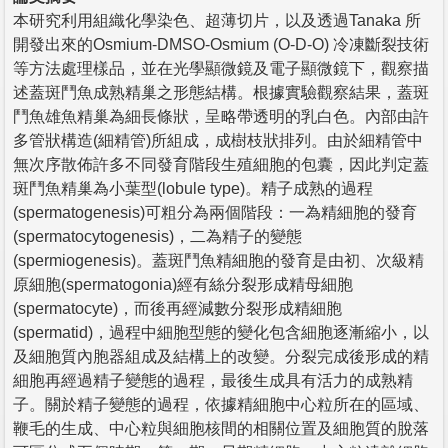
本研究利用組織化學染色、超薄切片，以及透過Tanaka 所
開發出來的Osmium-DMSO-Osmium (O-D-O) 冷凍斷裂技術
等方法處理樣品，並在光學顯微鏡及電子顯微鏡下，觀察描
述蓋斑鬥魚成熟精巢之形態結構。根據實驗觀察結果，蓋斑
鬥魚雄魚精巢為細長條狀，呈略帶透明的乳白色。內部由許
多管狀構造(細精管)所組成，成樹枝狀排列。由於細精管中
無次序散佈許多不同發育階段生殖細胞的包囊，因此判定蓋
斑鬥魚精巢為小葉型(lobule type)。精子成熟的過程
(spermatogenesis)可粗分為兩個階段：一為精細胞的發育
(spermatocytogenesis)，二為精子的變態
(spermiogenesis)。蓋斑鬥魚精細胞的發育是由初、次級精
原細胞(spermatogonia)經有絲分裂形成精母細胞
(spermatocyte)，而後再經減數分裂形成精細胞
(spermatid)，過程中細胞型態的變化包含細胞逐漸縮小，以
及細胞質內胞器組成及結構上的改變。分裂完成後形成的精
細胞再經過精子變態的過程，最後生成具有活力的成熟精
子。關於精子變態的過程，依據精細胞中心粒所在的區域、
鞭毛的生成、中心粒與細胞核間的相關位置及細胞質的脫落