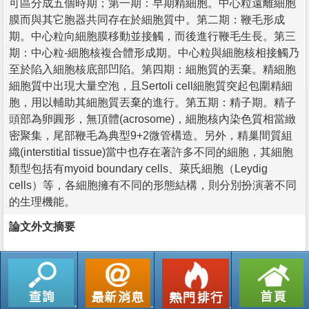
可區分成五個時期；第一期：早期精細胞。中心粒遠離細胞
膜而與其它胞器共同存在於細胞質中。第二期：鞭毛形成
期。中心粒向細胞膜移動並接觸，而後進行鞭毛生長。第三
期：中心粒-細胞核複合體形成期。中心粒與細胞核相接觸乃
至於陷入細胞核底部凹陷。第四期：細胞質的丟棄。精細胞
細胞質中出現大量空泡，且Sertoli cell細胞質突起包圍精細
胞，用以輔助其細胞質丟棄的進行。第五期：精子期。精子
頭部為卵圓形，無頂體(acrosome)，細胞核內染色質相當緻
密聚集，尾部鞭毛為典型9+2微管構造。另外，精巢間質組
織(interstitial tissue)當中也存在著許多不同的細胞，其細胞
類型包括有myoid boundary cells、萊氏細胞（Leydig
cells）等，各細胞擁有不同的形態結構，則分別扮演著不同
的生理機能。
論文外文摘要
返回列表