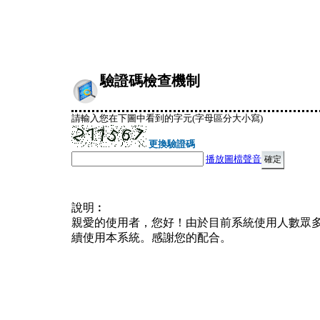
驗證碼檢查機制
請輸入您在下圖中看到的字元(字母區分大小寫)
更換驗證碼
播放圖檔聲音
說明︰
親愛的使用者，您好！由於目前系統使用人數眾
續使用本系統。感謝您的配合。