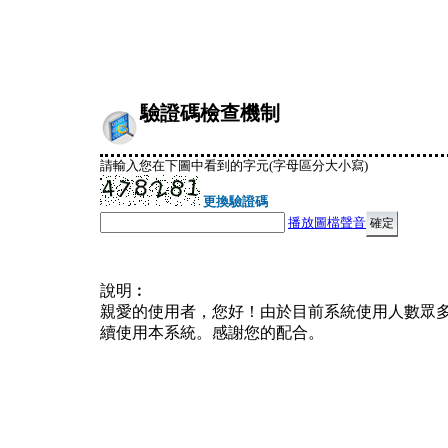
驗證碼檢查機制
請輸入您在下圖中看到的字元(字母區分大小寫)
更換驗證碼
播放圖檔聲音
說明︰
親愛的使用者，您好！由於目前系統使用人數眾
續使用本系統。感謝您的配合。