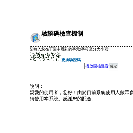
驗證碼檢查機制
請輸入您在下圖中看到的字元(字母區分大小寫)
更換驗證碼
播放圖檔聲音
說明︰
親愛的使用者，您好！由於目前系統使用人數眾
續使用本系統。感謝您的配合。