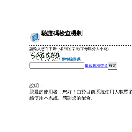
驗證碼檢查機制
請輸入您在下圖中看到的字元(字母區分大小寫)
更換驗證碼
播放圖檔聲音
說明︰
親愛的使用者，您好！由於目前系統使用人數眾
續使用本系統。感謝您的配合。