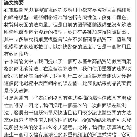
論文摘要
在電腦圖學與虛擬實境的許多應用中都需要複雜且高精細度
的網格模型，這些網格通常還包括有屬性值，例如：顏色、
材質與表面的法向量。但是目前的圖學硬體設備並沒有辨法
即時地處理這麼複雜的模型，於是有各種加速技術被提出，
其中，多層次精細度模型嘗試在不影響顯像品質下，儘量簡
化模型的多邊形數目，以加快顯像的速度，它是一個常用且
有效的技巧。
在本篇論文中，我們提出了一個可以產生高品質近似表面網
格的簡化演算法，在這個演算法中，我們使用重覆的邊界收
縮法去簡化表面網格，並且利用二次曲面誤差量測法去獲得
這個簡化過程中表面網格的誤差值，此簡化結果的品質著實
是令人鼓舞。
可是常常有一些表面網格具有各式各樣的屬性值或具有開放
性的邊界，因此，我們採用一個基本的二次曲面誤差量測
法，發展出一個既簡單又快速且佔用較少記憶體空間的方法
來保留這些屬性值與開放性的邊界，從實驗結果我們可以發
現所提方法的效果非常令人滿意。此外，我們的演算法也能
產生一個可以儲存連續性的多重精細度的漸進式網格，它可