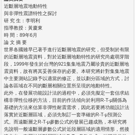
近斷層地震地動特性
與非彈性震譜特性之探討
研 究 生：李明利
指導教授：黃慶東
時 間：89年6月
論 文 摘 要
世界各國雖早已著手進行近斷層地震的研究，但受制於有限
的近斷層地震資料，對於近斷層地動特性的研究尚處萌芽階
段，1999年發生於台灣的921集集地震乃屬珍貴的近斷層地
震資料，故有將其妥善保存的必要。本研究將針對集集地震
中主要測站記錄予以適當的修正，並以劃分區域的方式，討
論各區域在不同的斷層相關位置所呈現的地動特性。
此外，在發展功能設計法的過程中，必須先擬定一套估求結
構非彈性位移的方法，目前的作法傾向於利用R-T-μ關係為
基礎的方法來估算非彈性耐震需求，因此若要將功能設計法
落實於近斷層區域，必須先制訂一套準確的R-T-μ預測公
式。而遠斷層之R-T-μ參數公式的發展已趨成熟，本研究將
先說明一般遠斷層參數公式於近段層區域的適用情形，然後