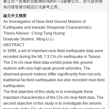
建立出一套屬於近斷層區域的R-T-μ參數公式，並可提供做
為日後發展功能設計法參考之用。
論文外文摘要
An Investigation of Near-field Ground Motions of
Earthquake and Inelastic Response Characteristics
Thesis Advisor : Ching-Tung Huang
Graduate Student : Ming-Li Li
ABSTRACT
In 1999, a set of important near-field earthquake data were
recorded during the ML 7.3 Chi-chi earthquake in Taiwan.
The Chi-chi near-field data exhibit pulse-like ground
motions with very high peak ground velocities. The
observed ground motions differ significantly from not only
traditional far-field earthquakes but also recorded near-field
earthquakes.
The first objective of this study is to investigate these
important characteristics of the Chi-chi near-field data. The
second objective of this study is to investigate the seismic