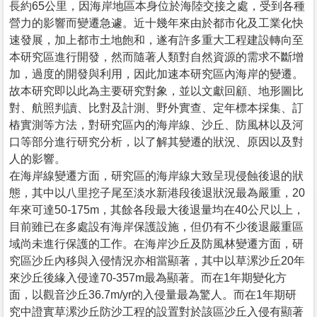
長約65公里，因海岸地區本身位於海陸交接之處，受到各種
營力的影響而變遷急遽。近十幾年來由於都市化及工業化快
速發展，加上都市土地飽和，遂有許多重大工程建設轉向至
本研究區進行開發，然而隨著人類對自然資源的需求不斷增
加，過度的開發與利用，因此加速本研究區內海岸的變遷。
故本研究即以此為主要研究對象，並以文獻回顧、地形圖比
對、航照判讀、比對及計測、野外實查、定年標本採集、訂
樁實測等方法，對研究區內的海岸線、沙丘、防風林以及河
口等部分進行研究分析，以了解其變遷的狀況、原因以及對
人的影響。
在海岸線變遷方面，研究區的海岸線大致呈現侵蝕後退的狀
態，其中以八里挖子尾至淡水新港段後退狀況最為嚴重，20
年來可達50-175m，其餘各段最大後退量均在40公尺以上，
目前雖已在多處設有海岸保護設施，但仍有不少後退嚴重區
域尚未進行保護的工作。在海岸沙丘及防風林變遷方面，研
究區沙丘內移與入侵情況亦相當顯著，其中以草漯沙丘20年
來沙丘後緣入侵達70-357m最為顯著。而在1年期變化方
面，以觀音沙丘36.7m/yr的入侵量最為驚人。而在1年期研
究中證實草漯沙丘防沙工程的設置對於該區沙丘入侵有顯著