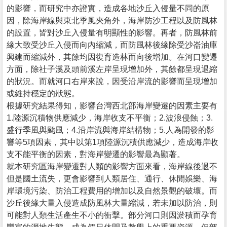
的影響，而研究中亦證實，造成各地沙丘入侵量不同的原
因，除海岸線與東北季風夾角外，海岸防沙工程以及防風林
的設置，皆對沙丘入侵量有明顯性的影響。再者，防風林前
緣大致受沙丘入侵而向內縮減，而防風林後緣除受沙崙油庫
興建而縮減外，其餘均因復育造林而向後增加。在河口變遷
方面，除社子溪及頭前溪左岸呈現增加外，其餘都呈現退縮
的狀況。而就河口右岸來說，因受沿岸流的影響而呈現增加
或維持穩定的狀態。
根據研究結果得知，影響台灣西北部海岸變遷的因素主要有
1.陸源沉積物供應減少，海岸收支不平衡；2.波浪侵蝕；3.
盛行季風與颱風；4.沿岸流與海岸結構物；5.人為開發的影
響等5項因素，其中以第1項陸源沉積供應減少，造成海岸收
支不能平衡的因素，對海岸變遷的影響最為顯著。
就本研究區海岸變遷對人類的影響方面來看，海岸線後退不
但是國土流失，更會影響到人類居住、通行、休閒娛樂、海
岸環境污染、防治工程費用的增加以及自然景觀的破壞。而
沙丘後緣大量入侵造成防風林大量縮減，若未加以防治，則
可能對人類生活產生不小的衝擊。部分河口則因淤積而孕育