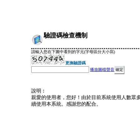
驗證碼檢查機制
請輸入您在下圖中看到的字元(字母區分大小寫)
更換驗證碼
播放圖檔聲音
說明︰
親愛的使用者，您好！由於目前系統使用人數眾
續使用本系統。感謝您的配合。