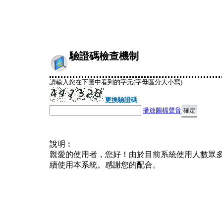
驗證碼檢查機制
請輸入您在下圖中看到的字元(字母區分大小寫)
更換驗證碼
播放圖檔聲音
說明︰
親愛的使用者，您好！由於目前系統使用人數眾
續使用本系統。感謝您的配合。