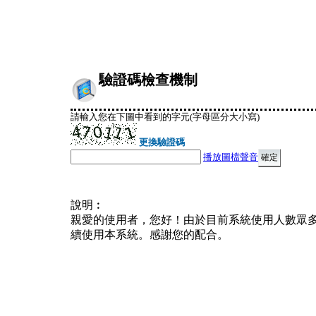
驗證碼檢查機制
請輸入您在下圖中看到的字元(字母區分大小寫)
更換驗證碼
播放圖檔聲音
說明︰
親愛的使用者，您好！由於目前系統使用人數眾
續使用本系統。感謝您的配合。