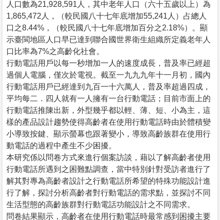
人口數為21,928,591人，其中老年人口（六十五歲以上）為
1,865,472人，（較民國八十七年底增加55,241人）占總人
口之8.44%，（較民國八十七年底增加百分之2.18%）。顯
示臺閩地區人口早已達到聯合國世界衛生組織所定義老年人
口比率為7%之高齡化社會。
行動電話用戶以每一秒增加一人的速度成長，普及率已經超
過個人電腦，僅次於電視。截至一九九九年十一月初，國內
行動電話用戶已經達到九百一十六萬人，普及率超過四成，
平均每二．四人就有一人擁有一台行動電話；目前市面上的
行動電話推陳出新，外型幾乎都以輕、薄、短、小為主，這
樣的產品設計趨勢使得高齡者在使用行動電話時由於體積變
小導致按鍵、顯示螢幕也跟著變小，導致高齡族群在使用行
動電話的過程中產生不少困擾。
本研究係以問卷方式來進行個案訪談，藉以了解高齡者使用
行動電話所遇到之困難點調查，當中特別針對受訪者進行了
解其對專為高齡者設計之行動電話所希望的特殊功能設計進
行了解，探討分析高齡者對行動電話的需求點，並探討不同
生活型態的高齡族群對行動電話功能設計之不同需求。
問卷結果顯示，高齡者在使用行動電話時最常感到困擾主要