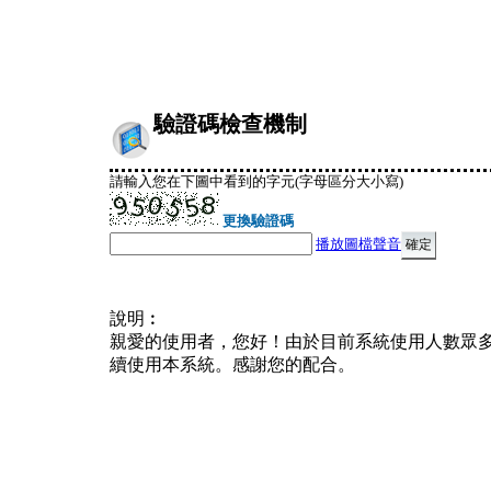
驗證碼檢查機制
請輸入您在下圖中看到的字元(字母區分大小寫)
更換驗證碼
播放圖檔聲音
說明︰
親愛的使用者，您好！由於目前系統使用人數眾
續使用本系統。感謝您的配合。