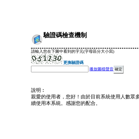
驗證碼檢查機制
請輸入您在下圖中看到的字元(字母區分大小寫)
更換驗證碼
播放圖檔聲音
說明︰
親愛的使用者，您好！由於目前系統使用人數眾
續使用本系統。感謝您的配合。