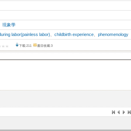
、
現象學
during labor(painless labor)
、
childbirth experience
、
phenomenology
下載:211
書目收藏:3