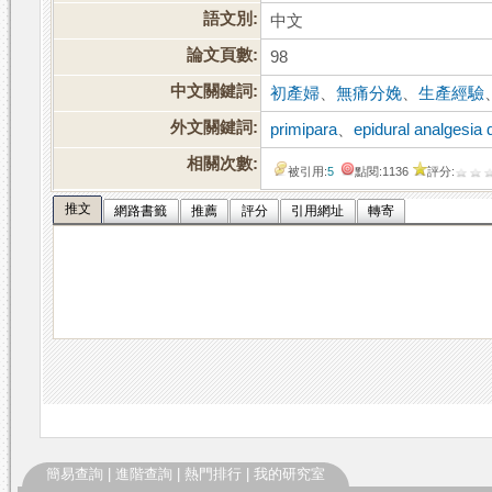
語文別:
中文
論文頁數:
98
中文關鍵詞:
初產婦
、
無痛分娩
、
生產經驗
外文關鍵詞:
primipara
、
epidural analgesia 
相關次數:
被引用:
5
點閱:1136
評分:
推文
網路書籤
推薦
評分
引用網址
轉寄
簡易查詢
|
進階查詢
|
熱門排行
|
我的研究室