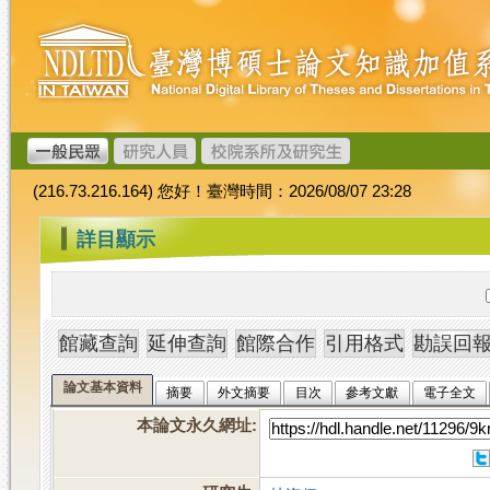
跳
臺
到
灣
主
博
要
碩
內
士
容
論
文
(216.73.216.164) 您好！臺灣時間：2026/08/07 23:28
加
值
:::
詳目顯示
系
統
論文基本資料
摘要
外文摘要
目次
參考文獻
電子全文
本論文永久網址
: