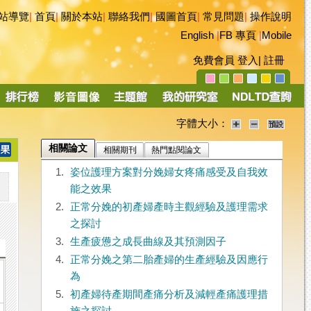
站導覽
|
首頁
|
關於本站
|
聯絡我們
|
國圖首頁
|
常見問題
|
操作說明
English
|
FB 專頁
|
Mobile
免費會員
登入
|
註冊
字體大小：
相關論文
相關期刊
熱門點閱論文
1.
姿位護理方案對分娩婦女疼痛感受及自我效
能之效果
2.
正常分娩的初產婦產時主觀經驗及護理需求
之探討
3.
生產疲憊之成長曲線及其預測因子
4.
正常分娩之第二胎產婦的生產經驗及因應行
為
5.
初產婦待產期間產痛分析及減輕產痛護理措