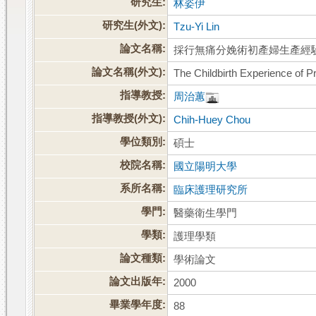
研究生:
林姿伊
研究生(外文):
Tzu-Yi Lin
論文名稱:
採行無痛分娩術初產婦生產經
論文名稱(外文):
The Childbirth Experience of P
指導教授:
周治蕙
指導教授(外文):
Chih-Huey Chou
學位類別:
碩士
校院名稱:
國立陽明大學
系所名稱:
臨床護理研究所
學門:
醫藥衛生學門
學類:
護理學類
論文種類:
學術論文
論文出版年:
2000
畢業學年度:
88