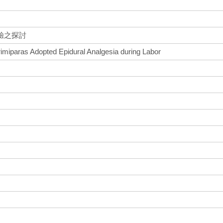
驗之探討
rimiparas Adopted Epidural Analgesia during Labor