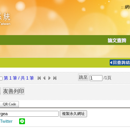
網
:::
功
能
切
換
導
覽
/1
頁
第 1 筆 / 共 1 筆
列
QR Code
複製永久網址
Twitter