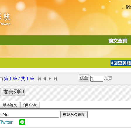
網
:::
功
能
切
換
導
覽
/1
頁
第 1 筆 / 共 1 筆
列
紙本論文
QR Code
複製永久網址
Twitter