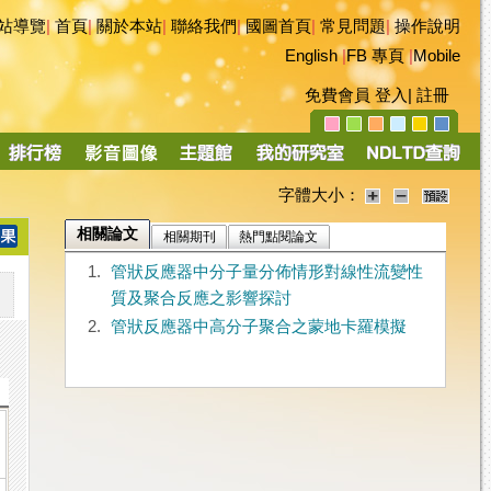
站導覽
|
首頁
|
關於本站
|
聯絡我們
|
國圖首頁
|
常見問題
|
操作說明
English
|
FB 專頁
|
Mobile
免費會員
登入
|
註冊
字體大小：
相關論文
相關期刊
熱門點閱論文
1.
管狀反應器中分子量分佈情形對線性流變性
質及聚合反應之影響探討
2.
管狀反應器中高分子聚合之蒙地卡羅模擬