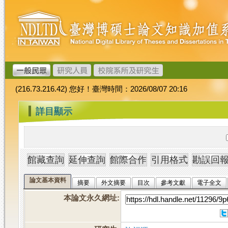
跳
臺
到
灣
主
博
要
碩
內
士
容
論
文
(216.73.216.42) 您好！臺灣時間：2026/08/07 20:16
加
值
:::
詳目顯示
系
統
論文基本資料
摘要
外文摘要
目次
參考文獻
電子全文
本論文永久網址
: