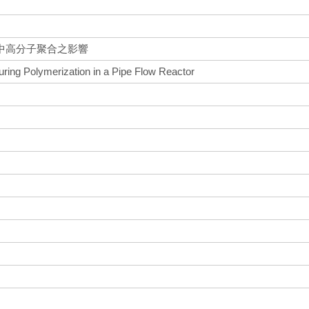
中高分子聚合之影響
during Polymerization in a Pipe Flow Reactor