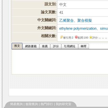
語文別:
中文
論文頁數:
41
中文關鍵詞:
乙烯聚合
、
聚合模擬
外文關鍵詞:
ethylene polymerization
、
simul
相關次數:
被引用:
2
點閱:193
評分:
推文
網路書籤
推薦
評分
引用網址
轉寄
簡易查詢
|
進階查詢
|
熱門排行
|
我的研究室