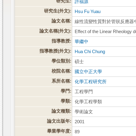
研究生:
許福源
研究生(外文):
Hsu Fu Yuau
論文名稱:
線性流變性質對於管狀反應器
論文名稱(外文):
Effect of the Linear Rheology 
指導教授:
華繼中
指導教授(外文):
Hua Chi Chung
學位類別:
碩士
校院名稱:
國立中正大學
系所名稱:
化學工程研究所
學門:
工程學門
學類:
化學工程學類
論文種類:
學術論文
論文出版年:
2001
畢業學年度:
89