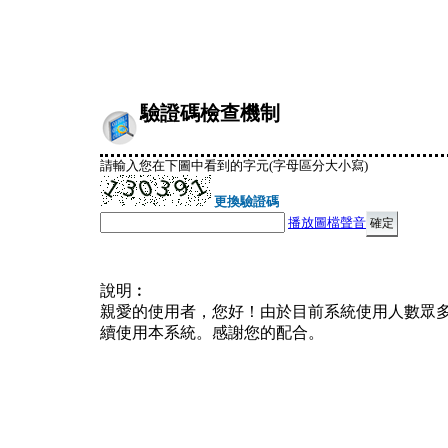
驗證碼檢查機制
請輸入您在下圖中看到的字元(字母區分大小寫)
更換驗證碼
播放圖檔聲音
說明︰
親愛的使用者，您好！由於目前系統使用人數眾
續使用本系統。感謝您的配合。