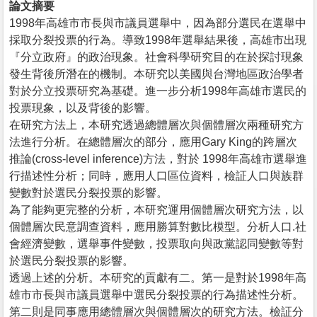
論文摘要
1998年高雄市市長與市議員選舉中，因為部分選民在選舉中
採取分裂投票的行為。導致1998年選舉結果後，高雄市出現
『分立政府』的政治現象。社會科學研究目的在於探討現象
發生背後所潛在的機制。本研究以美國與台灣地區政治學者
對於分立投票研究為基礎。進一步分析1998年高雄市選民的
投票現象，以及背後的影響。
在研究方法上，本研究透過總體層次與個體層次兩種研究方
法進行分析。在總體層次的部分，應用Gary King的跨層次
推論(cross-level inference)方法，對於 1998年高雄市選舉進
行描述性分析；同時，應用人口區位資料，檢証人口與族群
變數對於選民分裂投票的影響。
為了能夠更完整的分析，本研究運用個體層次研究方法，以
個體層次民意調查資料，應用勝算對數比模型。分析人口.社
會經濟變數，選舉事件變數，投票取向與政黨認同變數等對
於選民分裂投票的影響。
透過上述的分析。本研究的貢獻有二。第一是對於1998年高
雄市市長與市議員選舉中選民分裂投票的行為描述性分析。
第二則是同事應用總體層次與個體層次的研究方法。檢証分