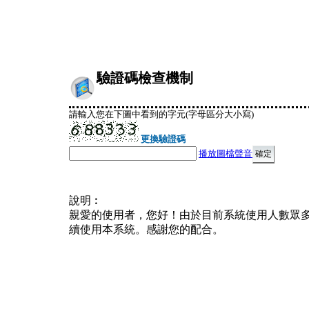
驗證碼檢查機制
請輸入您在下圖中看到的字元(字母區分大小寫)
更換驗證碼
播放圖檔聲音
說明︰
親愛的使用者，您好！由於目前系統使用人數眾
續使用本系統。感謝您的配合。