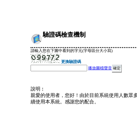
驗證碼檢查機制
請輸入您在下圖中看到的字元(字母區分大小寫)
更換驗證碼
播放圖檔聲音
說明︰
親愛的使用者，您好！由於目前系統使用人數眾
續使用本系統。感謝您的配合。