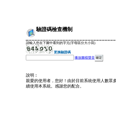
驗證碼檢查機制
請輸入您在下圖中看到的字元(字母區分大小寫)
更換驗證碼
播放圖檔聲音
說明︰
親愛的使用者，您好！由於目前系統使用人數眾
續使用本系統。感謝您的配合。