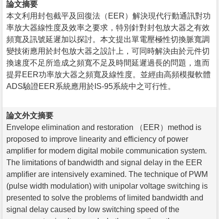
論文摘要
本文利用封包截平及回復法（EER）解決現代行動通訊對功
率放大器線性度及效率之要求，特別針對封包放大器之有效
頻寬及訊號延遲加以探討。本文提出單電壓極性切換脈寬調
變技術應用於封包放大器之設計上，可同時解決由於元件切
換速度不足所造成之頻寬不足及時間延遲過長的問題，進而
提昇EER功率放大器之頻寬及線性度。並經由高頻模擬軟體
ADS驗證EER系統應用於IS-95系統中之可行性。
論文外文摘要
Envelope elimination and restoration （EER）method is
proposed to improve linearity and efficiency of power
amplifier for modern digital mobile communication system.
The limitations of bandwidth and signal delay in the EER
amplifier are intensively examined. The technique of PWM
(pulse width modulation) with unipolar voltage switching is
presented to solve the problems of limited bandwidth and
signal delay caused by low switching speed of the