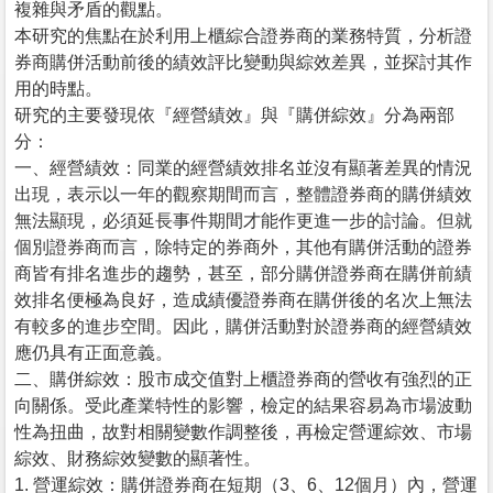
複雜與矛盾的觀點。
本研究的焦點在於利用上櫃綜合證券商的業務特質，分析證
券商購併活動前後的績效評比變動與綜效差異，並探討其作
用的時點。
研究的主要發現依『經營績效』與『購併綜效』分為兩部
分：
一、經營績效：同業的經營績效排名並沒有顯著差異的情況
出現，表示以一年的觀察期間而言，整體證券商的購併績效
無法顯現，必須延長事件期間才能作更進一步的討論。但就
個別證券商而言，除特定的券商外，其他有購併活動的證券
商皆有排名進步的趨勢，甚至，部分購併證券商在購併前績
效排名便極為良好，造成績優證券商在購併後的名次上無法
有較多的進步空間。因此，購併活動對於證券商的經營績效
應仍具有正面意義。
二、購併綜效：股市成交值對上櫃證券商的營收有強烈的正
向關係。受此產業特性的影響，檢定的結果容易為市場波動
性為扭曲，故對相關變數作調整後，再檢定營運綜效、市場
綜效、財務綜效變數的顯著性。
1. 營運綜效：購併證券商在短期（3、6、12個月）內，營運