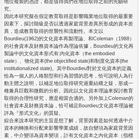
地位複製的憑證，都是值得我們在地位取得之前的先驗研
究。
因此本研究擬在假定教育取得是影響職業地位取得的最重要
因素下，探討階級是否以透過家庭背景差異所形成的資本差
異，造成教育取得的世襲性和流動性。本文以
Bourdieu(1962)的文化資本再製理論、和Coleman（1988）
的社會資本及財務資本論作為理論依據，Bourdieu的文化再
製論中的文化資本形式有:內化資本（the embodied
state）、物化資本(the objectified state)和制度化資本(the
institutionalized state)。其中Bourdieu對於文化資本的定義
恰為一個人的人格類型和行為習慣的思考，恰可說明人為行
動主體之說明，以補足地位取得研究過重結構之疑，形成一
種兼具巨觀和微觀的分析。因此以文化資本理論來探討教育
取得的合理性研究，應是相當合適的。另外加上Coleman的
社會資本及財務資本論，恰可補足Bourdieu文化資本理論被
評為『形式文化』的質疑。
綜合來說本研究的主旨是想了解，背景因素是如何透過中介
資本的轉換和分配來影響學業成績，故自變項為家庭背景因
素，中介變項為資本變項，計有文化資本之內化資本（指標