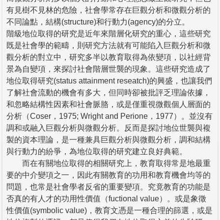
有見樹不見林的危險，社會學常存在巨觀分析和微觀分析的
不同論點，結構(structure)和行動力(agency)的分立。
階級地位取得的研究是近年來階層化研究的重心，這些研究
既是社會學的範疇，則研究方法就有可能陷入巨觀分析和微
觀分析的對立中，研究多半以教育取得為依變項，以社經背
景為自變項，來探討社會階層世襲的現象。這些研究造成了
地位取得研究(status attainment reseatch)的興盛，也讓我們
了解社會流動的機會有多大，但同時卻被批評乏理論依據，
和忽略結構性因素和社會脈胳，或是僅重視微觀個人層面的
分析（Coser，1975; Wright and Perione，1977）。並沒有
調和或融入巨觀分析與微觀分析。反而是探討地位世襲與複
製的資本理論，是一種兼具巨觀分析與微觀分析，調和結構
與行動力的紛爭，為地位取得的研究建立良好典範。
而在有關地位取得的相關研究上，教育取得常是地最重
要的中介變項之一，因此有關教育的功用和教育機會均等的
問題，也常是社會學者反省的重要變項。究竟教育的功能是
否真的有人才的功用性價值（fuctional value）。或是象徵
性價值(symbolic value)，教育文憑是一種合理的篩選，或是