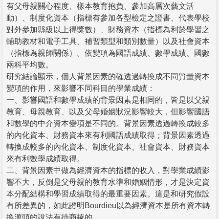
有父母親關心程度、樣本教育抱負、參加高層次藝文活
動）、制度化資本（指標有參加各型檢定之證書、代表學校
對外參加縣級以上得獎數）、財務資本（指標為利於學習之
輔助教材和電子工具、補習類型和類別數量）以及社會資本
（指標為親師關係）。依變項為國語成績、數學成績、國數
兩科平均數。
研究結論顯示，個人背景因素的確透過轉換成不同質量資本
變項的作用，來影響不同科目的學業成績：
一、影響國語和數學成績的背景因素是相同的，皆是以父親
教育、母親教育、以及父母婚姻狀況影響較大，但影響國語
和數學的中介資本變項是不同的。背景因素透過轉換成較多
的內化資本、財務資本來有利國語成績取得；背景因素透過
轉換成較多的內化資本、制度化資本、社會資本、財務資本
來有利數學成績取得。
二、背景因素中做為經濟資本的指標的收入，對學業成績影
響不大，反倒是父母親的教育水準和婚姻情形，才是決定資
本分配結構和學習成績取得的最重要因素。這是和研究假設
有所差異的，如此證明Bourdieu以為經濟資本是所有資本轉
換源頭的說法有待商榷的。