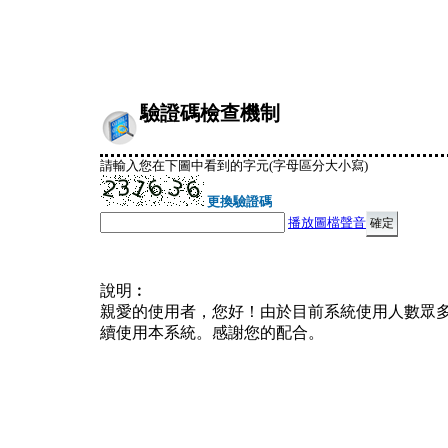
驗證碼檢查機制
請輸入您在下圖中看到的字元(字母區分大小寫)
更換驗證碼
播放圖檔聲音
說明︰
親愛的使用者，您好！由於目前系統使用人數眾
續使用本系統。感謝您的配合。