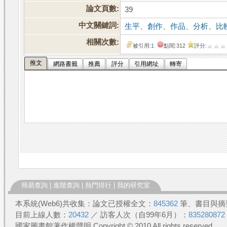
論文頁數:
39
中文關鍵詞:
生平
、
創作
、
作品
、
分析
、
比
相關次數:
被引用:
1
點閱:312
評分:
推文
網路書籤
推薦
評分
引用網址
轉寄
簡易查詢
|
進階查詢
|
熱門排行
|
我的研究室
本系統(Web6)共收集：論文已授權全文：
845362
筆、書目與摘
目前上線人數：
20432
／ 訪客人次（自99年6月）：
835280872
國家圖書館著作權聲明 Copyright © 2010 All rights reserved.