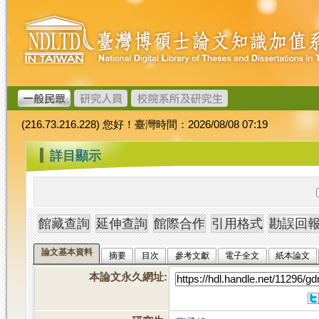
跳
臺
到
灣
主
博
要
碩
內
士
容
論
文
(216.73.216.228) 您好！臺灣時間：2026/08/08 07:19
加
值
:::
詳目顯示
系
統
論文基本資料
摘要
目次
參考文獻
電子全文
紙本論文
本論文永久網址
: