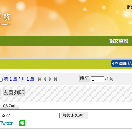
網
:::
功
能
切
換
導
覽
/1
頁
第 1 筆 / 共 1 筆
列
QR Code
複製永久網址
Twitter