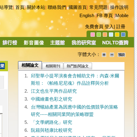
站導覽
|
首頁
|
關於本站
|
聯絡我們
|
國圖首頁
|
常見問題
|
操作說明
English
|
FB 專頁
|
Mobile
免費會員
登入
|
註冊
字體大小：
相關論文
相關期刊
熱門點閱論文
1.
邱聖華小提琴演奏會含輔助文件：內森‧米爾
斯坦：《帕格尼尼魂》作品詮釋與分析
2.
江文也生平輿作品研究
3.
中國繪畫色彩之研究
4.
台灣螺絲產業為因應中國的低價競爭的策略
研究-----相關同業間的策略聯盟
5.
「文學網路化」研究
6.
阮籍與嵇康比較研究