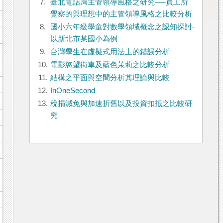
7.
臺北電話局主管領導風格之研究──員工所
覺察的與理想中的主管領導風格之比較分析
8.
國小六年級學童對數學領域概念之認知探討-
以新北市某國小為例
9.
台灣學生在虛擬式用法上的錯誤分析
10.
電影慾望街車及藍色茉莉之比較分析
11.
結構之平面與空間分析其理論與比較
12.
InOneSecond
13.
稅捐減免與加速折舊以及投資扣抵之比較研
究