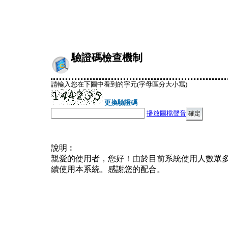
驗證碼檢查機制
請輸入您在下圖中看到的字元(字母區分大小寫)
更換驗證碼
播放圖檔聲音
說明︰
親愛的使用者，您好！由於目前系統使用人數眾
續使用本系統。感謝您的配合。