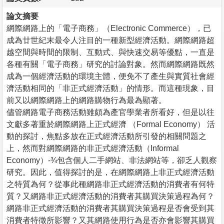
論文摘要
網際網路上的「電子商務」（Electronic Commerce），已
成為廿世紀末最令人注目的一種新型經濟活動。網際網路超
越空間與時間的限制、互動式、與快速交易等優點，一直是
各種有關「電子商務」研究的討論對象。然而網際網路既然
成為一個經濟活動的環境主體，便免不了產生與實質社會經
濟活動相同的「非正式經濟活動」的情形。而這種現象，目
前又以網際網路上的網路購物行為最為顯著。
儘管網路電子商務活動雖頗為產官學業者所看好，但是以往
文獻多著重於網際網路上正式經濟 （Formal Economy） 活
動的探討，焦點多放在正式經濟活動所引發的相關問題之
上，然而對網際網路的非正式經濟活動（Informal
Economy）-¾包含個人二手網站、非法網站等，卻乏人觀察
研究。因此，值得探討的是，在網際網路上非正式經濟活動
之特質為何？從事此種網路非正式經濟活動的消費者有何特
質？又網路非正式經濟活動的消費者其購買決策過程為何？
網路非正式經濟活動的消費者其購買決策過程是否會受到其
消費者特徵所影響？又其網路使用行為是否亦會影響其購買