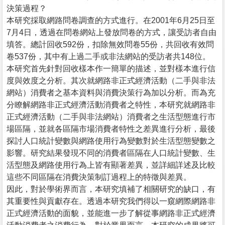
決策過程？
本研究採取網路問卷調查的方式進行。在2001年6月25日至
7月4日，透過在問卷網站上發放問卷的方式，讓受訪者自由
填答。總計回收592份，扣除無效問卷55份，共回收有效問
卷537份，其中有上過二手或非法網站的受訪者共148位。
本研究首先針對回收樣本作一簡單的描述，並對樣本進行信
度與效度之分析。其次就網路非正式經濟活動（二手與非法
網站）消費者之基本資料與消費決策行為加以分析。而為充
分瞭解網路非正式經濟活動消費者之特性，本研究就網路非
正式經濟活動（二手與非法網站）消費者之生活型態進行市
場區隔，並就各區隔市場消費者特性之差異進行分析，最後
探討人口統計變數與網路使用行為變數對於生活型態變數之
影響。研究結果發現不同的消費者區隔在人口統計變數、生
活型態及網路使用行為上皆有顯著差異，並詳細詳述及比較
這些不同區隔在消費決策制訂過程上的特徵與差異。
因此，對於學術界而言，本研究填補了相關研究的缺口，有
其重要性與貢獻存在。透過本研究我們得以一窺網際網路非
正式經濟活動的面貌，並能進一步了解從事網路非正式經濟