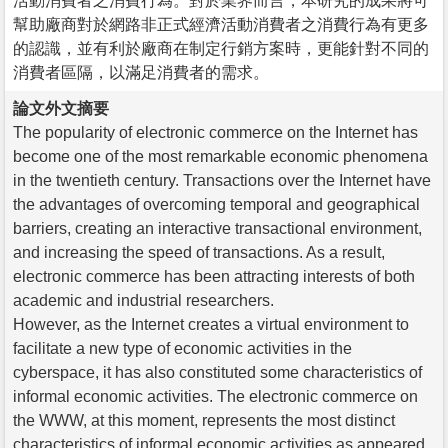
活動消費者之消費行為。對於業界而言，本研究的成果將可
幫助廠商對於網路非正式經濟活動消費者之消費行為有更多
的認識，並有利於廠商在制定行銷方案時，更能針對不同的
消費者區隔，以滿足消費者的需求。
論文外文摘要
The popularity of electronic commerce on the Internet has
become one of the most remarkable economic phenomena
in the twentieth century. Transactions over the Internet have
the advantages of overcoming temporal and geographical
barriers, creating an interactive transactional environment,
and increasing the speed of transactions. As a result,
electronic commerce has been attracting interests of both
academic and industrial researchers.
However, as the Internet creates a virtual environment to
facilitate a new type of economic activities in the
cyberspace, it has also constituted some characteristics of
informal economic activities. The electronic commerce on
the WWW, at this moment, represents the most distinct
characteristics of informal economic activities as appeared