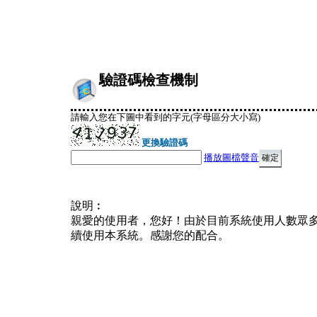
驗證碼檢查機制
請輸入您在下圖中看到的字元(字母區分大小寫)
更換驗證碼
播放圖檔聲音
說明︰
親愛的使用者，您好！由於目前系統使用人數眾
續使用本系統。感謝您的配合。