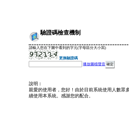
驗證碼檢查機制
請輸入您在下圖中看到的字元(字母區分大小寫)
更換驗證碼
播放圖檔聲音
說明︰
親愛的使用者，您好！由於目前系統使用人數眾
續使用本系統。感謝您的配合。