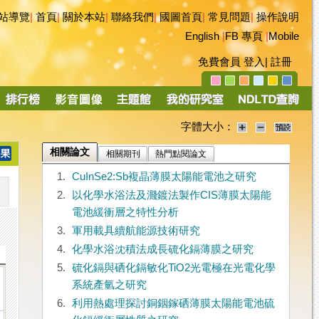
站導覽
|
首頁
|
關於本站
|
聯絡我們
|
國圖首頁
|
常見問題
|
操作說明
English
|
FB 專頁
|
Mobile
免費會員
登入
|
註冊
字體大小：
相關論文
相關期刊
熱門點閱論文
1.
CuInSe2:Sb複晶薄膜太陽能電池之研究
2.
以化學水浴法及濺鍍法製作CIS薄膜太陽能
電池緩衝層之特性分析
3.
軍用載具續航能源技術研究
4.
化學水浴沈積法成長硫化鎘薄膜之研究
5.
硫化鎘與硒化鎘敏化TiO2光電極在光電化學
系統產氫之研究
6.
利用熱處理探討銅銦鎵硒薄膜太陽能電池硫