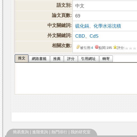
語文別:
中文
論文頁數:
69
中文關鍵詞:
硫化鎘
、
化學水浴沈積
外文關鍵詞:
CBD
、
CdS
相關次數:
被引用:
4
點閱:195
評分:
推文
網路書籤
推薦
評分
引用網址
轉寄
簡易查詢
|
進階查詢
|
熱門排行
|
我的研究室