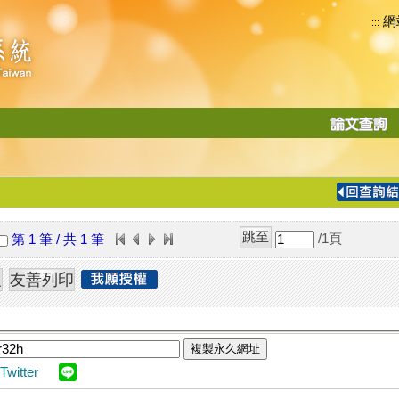
網
:::
功
能
切
換
導
覽
/1
頁
第 1 筆 / 共 1 筆
列
複製永久網址
Twitter