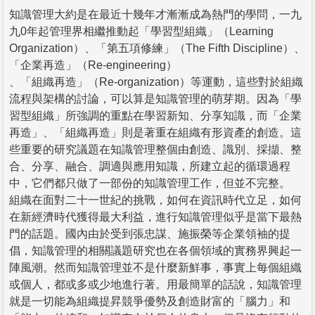
知識管理大約是在最近十幾年才漸漸成為熱門的學問，一九
九0年起管理界相繼推動起「學習型組織」（Learning
Organization）、「第五項修練」（The Fifth Discipline）、
「企業再造」（Re-engineering）
、「組織再造」（Re-organization）等運動，這些對於組織
流程與架構的討論，可以算是知識管理的萌芽期。因為「學
習型組織」所強調的重點在學習新知、分享知識，而「企業
再造」、「組織再造」則是著重在組織有形資產的創造。這
些重要的研究議題在知識管理整個由創造、識別、採擷、整
合、分享、融合、調適與應用知識，所建立起的循環過程
中，它們都只做了一部份的知識管理工作，但並不完整。
組織在面對二十一世紀的挑戰，如何在資訊時代立足，如何
在新經濟時代獲得最大利益，進行知識管理似乎是當下最熱
門的話題。國內由於受到張忠謀、施振榮等企業領袖的提
倡，知識管理的相關議題研究也在各個領域的實務界興起一
陣風潮。然而知識管理並不是什麼新鮮事，事實上每個組織
或個人，都或多或少地進行著。用最簡單的話說，知識管理
就是一切能為組織提昇競爭優勢及創造財富的「腦力」和