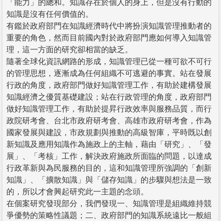
「能力」的總和。知識存在於個人的身上，但是沒有行動的
知識是沒有任何價值的。
有鑑於政府部門在知識經濟時代中將扮演知識管理推動者的
重要的角色，然而目前國內對於政府部門應如何導入知識管
理，這一方面的研究卻相當的缺乏。
隨著全球化資訊網路的形成，知識管理已從一種可欲不可行
的管理思想，逐漸成為任何組織不可逃避的事實。站在發展
行政的角度，政府部門做好知識管理工作，有助於建構發展
知識經濟之優質基礎建設；站在行政管理的角度，政府部門
做好知識管理工作，有助於提昇行政效率與服務品質，而行
政院研考會、台北市政府研考會、高雄市政府研考會，作為
國家發展與建設，市政規劃與推動的高級智庫，平時既以創
新知識及應用知識作為施政上的主軸，藉由「研究」、「發
展」、「考核」工作，解決政府施政所面臨的問題，以達成
行政革新與為民服務的目的，這和知識管理所強調的「創新
知識」、「擴散知識」與「儲存知識」的步驟與想法是一致
的，所以才會興起研究此一主題的念頭。
在個案研究發現部分，我們發現一、知識管理是組織維持競
爭優勢的策略性議題；二、政府部門的知識系統遠比一般組