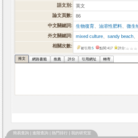
語文別:
英文
論文頁數:
86
中文關鍵詞:
生物復育
、
油溶性肥料
、
微生
外文關鍵詞:
mixed culture
、
sandy beach
相關次數:
被引用:
5
點閱:417
評分:
推文
網路書籤
推薦
評分
引用網址
轉寄
簡易查詢
|
進階查詢
|
熱門排行
|
我的研究室