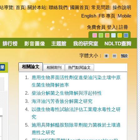
站導覽
|
首頁
|
關於本站
|
聯絡我們
|
國圖首頁
|
常見問題
|
操作說明
English
|
FB 專頁
|
Mobile
免費會員
登入
|
註冊
字體大小：
相關論文
相關期刊
熱門點閱論文
1.
應用生物界面活性劑促進柴油污染土壤中原
生菌生物降解效率
2.
柴油分解菌之生物降解與浮起特性
3.
海洋油污芳香族分解菌之研究
4.
以微生物毒性試驗法評估工業廢水毒性之研
究
5.
施用具降解醯胺類除草劑能力菌株於土壤適
應性之研究