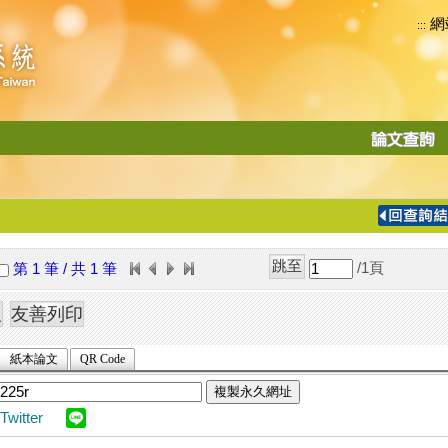
網
:::
功
能
切
換
導
覽
/1
頁
第 1 筆 / 共 1 筆
列
紙本論文
QR Code
複製永久網址
Twitter