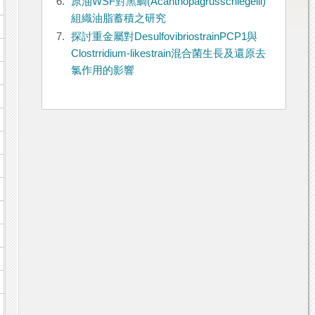
6.
原油WSF對黑鯛(Acanthopagrusschlegelli)
組織油脂蓄積之研究
7.
探討重金屬對DesulfovibriostrainPCP1與
Clostrridium-likestrain混合菌生長及還原去
氯作用的影響