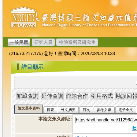
跳
臺
到
灣
主
博
要
碩
內
士
容
論
文
(216.73.217.179) 您好！臺灣時間：2026/08/08 10:33
加
值
:::
詳目顯示
系
統
論文基本資料
摘要
外文摘要
目次
參考文獻
電子全文
本論文永久網址
: