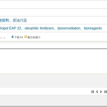
物製劑
、
原油污染
、
Inipol EAP 22
、
oleophilic fertilizers
、
bioremediation
、
bioreagents
下載:54
書目收藏:0