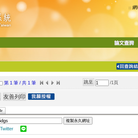
網
:::
功
能
切
換
導
覽
/1
頁
第 1 筆 / 共 1 筆
列
de
複製永久網址
Twitter