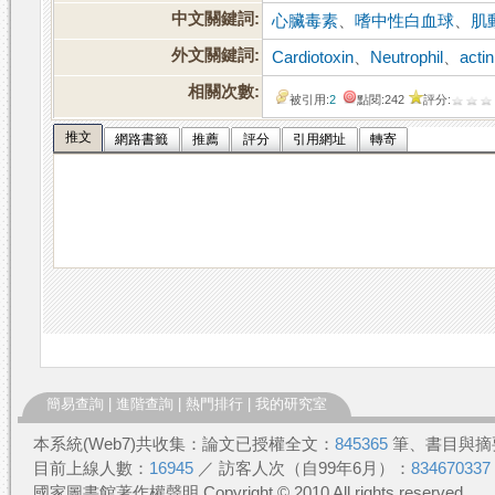
中文關鍵詞:
心臟毒素
、
嗜中性白血球
、
肌
外文關鍵詞:
Cardiotoxin
、
Neutrophil
、
actin
相關次數:
被引用:
2
點閱:242
評分:
推文
網路書籤
推薦
評分
引用網址
轉寄
簡易查詢
|
進階查詢
|
熱門排行
|
我的研究室
本系統(Web7)共收集：論文已授權全文：
845365
筆、書目與摘
目前上線人數：
16945
／ 訪客人次（自99年6月）：
834670337
國家圖書館著作權聲明 Copyright © 2010 All rights reserved.