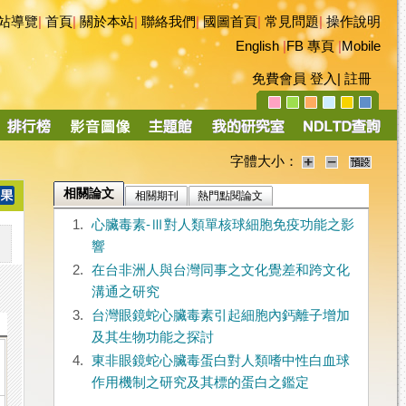
站導覽
|
首頁
|
關於本站
|
聯絡我們
|
國圖首頁
|
常見問題
|
操作說明
English
|
FB 專頁
|
Mobile
免費會員
登入
|
註冊
字體大小：
相關論文
相關期刊
熱門點閱論文
1.
心臟毒素-Ⅲ對人類單核球細胞免疫功能之影
響
2.
在台非洲人與台灣同事之文化覺差和跨文化
溝通之研究
3.
台灣眼鏡蛇心臟毒素引起細胞內鈣離子增加
及其生物功能之探討
4.
東非眼鏡蛇心臟毒蛋白對人類嗜中性白血球
作用機制之研究及其標的蛋白之鑑定