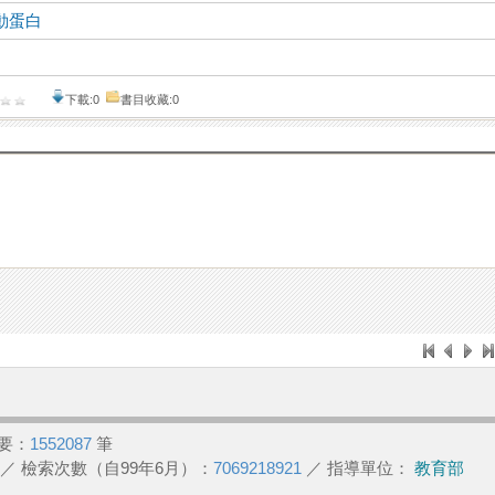
動蛋白
下載:0
書目收藏:0
要：
1552087
筆
／ 檢索次數（自99年6月）：
7069218921
／ 指導單位：
教育部