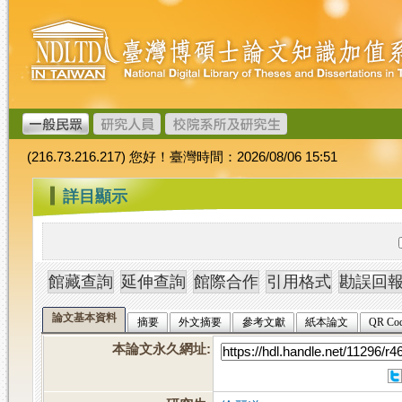
跳
臺
到
灣
主
博
要
碩
內
士
容
論
文
(216.73.216.217) 您好！臺灣時間：2026/08/06 15:51
加
值
:::
詳目顯示
系
統
論文基本資料
摘要
外文摘要
參考文獻
紙本論文
QR Co
本論文永久網址
: