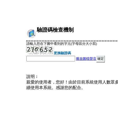
驗證碼檢查機制
請輸入您在下圖中看到的字元(字母區分大小寫)
更換驗證碼
播放圖檔聲音
說明︰
親愛的使用者，您好！由於目前系統使用人數眾
續使用本系統。感謝您的配合。