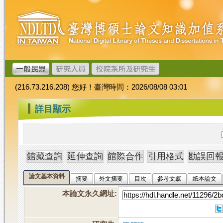
跳
臺
到
灣
主
博
要
碩
內
士
容
論
文
(216.73.216.208) 您好！臺灣時間：2026/08/08 03:01
加
值
:::
詳目顯示
系
統
論文基本資料
摘要
外文摘要
目次
參考文獻
紙本論文
本論文永久網址
: