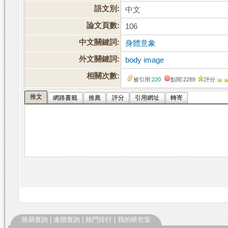
語文別:
中文
論文頁數:
106
中文關鍵詞:
身體意象
外文關鍵詞:
body image
相關次數:
被引用:
220
點閱:2289
評分:
推文
網路書籤
推薦
評分
引用網址
轉寄
簡易查詢
|
進階查詢
|
熱門排行
|
我的研究室