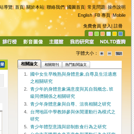
站導覽
|
首頁
|
關於本站
|
聯絡我們
|
國圖首頁
|
常見問題
|
操作說明
English
|
FB 專頁
|
Mobile
免費會員
登入
|
註冊
字體大小：
相關論文
相關期刊
熱門點閱論文
1.
國中女生早晚熟與身體意象,自尊及生活適應
之相關研究
2.
青少年的身體意象滿意度與其自我概念､班
級同儕關係之相關研究
3.
青少年身體意象與自尊、沮喪相關之研究
4.
台灣地區中學教師參與休閒運動行為模式之
研究
5.
青少年體型意識與節制飲食行為之研究