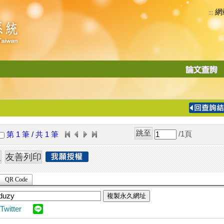
網
:::
功
能
切
換
導
覽
/1
頁
第 1 筆 / 共 1 筆
列
QR Code
複製永久網址
Twitter