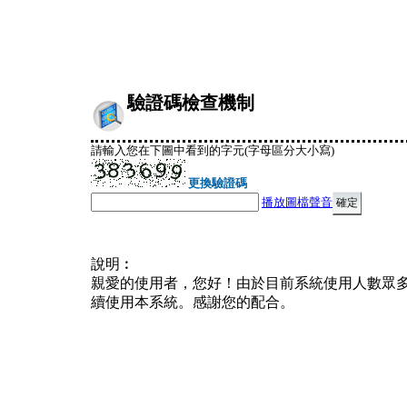
驗證碼檢查機制
請輸入您在下圖中看到的字元(字母區分大小寫)
更換驗證碼
播放圖檔聲音
說明︰
親愛的使用者，您好！由於目前系統使用人數眾
續使用本系統。感謝您的配合。