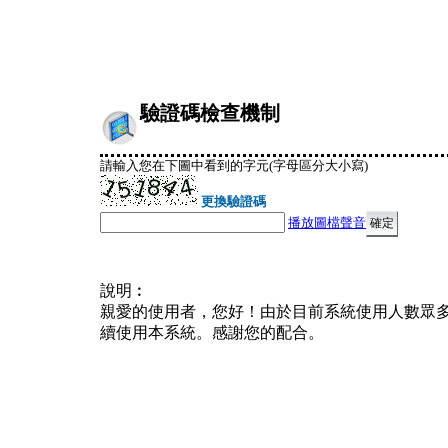
驗證碼檢查機制
請輸入您在下圖中看到的字元(字母區分大小寫)
更換驗證碼
播放圖檔聲音
說明︰
親愛的使用者，您好！由於目前系統使用人數眾
續使用本系統。感謝您的配合。