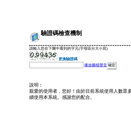
驗證碼檢查機制
請輸入您在下圖中看到的字元(字母區分大小寫)
更換驗證碼
播放圖檔聲音
說明︰
親愛的使用者，您好！由於目前系統使用人數眾
續使用本系統。感謝您的配合。