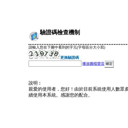
驗證碼檢查機制
請輸入您在下圖中看到的字元(字母區分大小寫)
更換驗證碼
播放圖檔聲音
說明︰
親愛的使用者，您好！由於目前系統使用人數眾
續使用本系統。感謝您的配合。