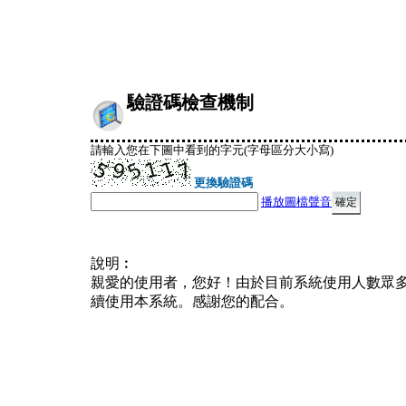
驗證碼檢查機制
請輸入您在下圖中看到的字元(字母區分大小寫)
更換驗證碼
播放圖檔聲音
說明︰
親愛的使用者，您好！由於目前系統使用人數眾
續使用本系統。感謝您的配合。