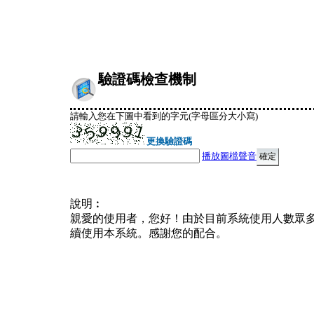
驗證碼檢查機制
請輸入您在下圖中看到的字元(字母區分大小寫)
更換驗證碼
播放圖檔聲音
說明︰
親愛的使用者，您好！由於目前系統使用人數眾
續使用本系統。感謝您的配合。