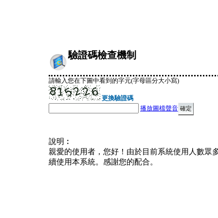
驗證碼檢查機制
請輸入您在下圖中看到的字元(字母區分大小寫)
更換驗證碼
播放圖檔聲音
說明︰
親愛的使用者，您好！由於目前系統使用人數眾
續使用本系統。感謝您的配合。