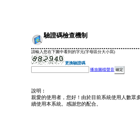
驗證碼檢查機制
請輸入您在下圖中看到的字元(字母區分大小寫)
更換驗證碼
播放圖檔聲音
說明︰
親愛的使用者，您好！由於目前系統使用人數眾
續使用本系統。感謝您的配合。