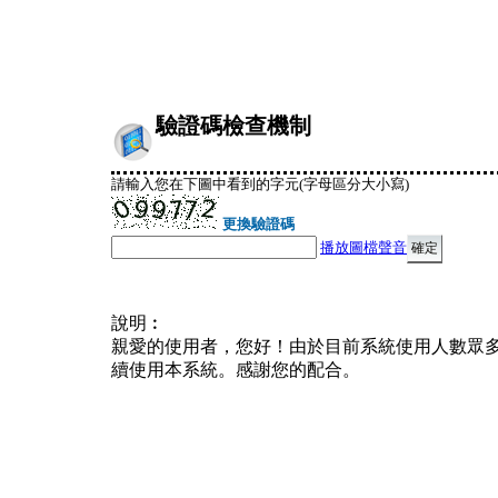
驗證碼檢查機制
請輸入您在下圖中看到的字元(字母區分大小寫)
更換驗證碼
播放圖檔聲音
說明︰
親愛的使用者，您好！由於目前系統使用人數眾
續使用本系統。感謝您的配合。