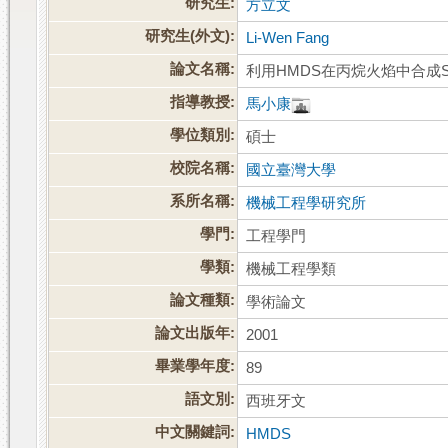
研究生:
方立文
研究生(外文):
Li-Wen Fang
論文名稱:
利用HMDS在丙烷火焰中合成S
指導教授:
馬小康
學位類別:
碩士
校院名稱:
國立臺灣大學
系所名稱:
機械工程學研究所
學門:
工程學門
學類:
機械工程學類
論文種類:
學術論文
論文出版年:
2001
畢業學年度:
89
語文別:
西班牙文
中文關鍵詞:
HMDS