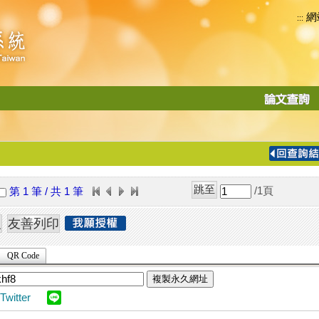
網
:::
功
能
切
換
導
覽
/1
頁
第 1 筆 / 共 1 筆
列
QR Code
複製永久網址
Twitter