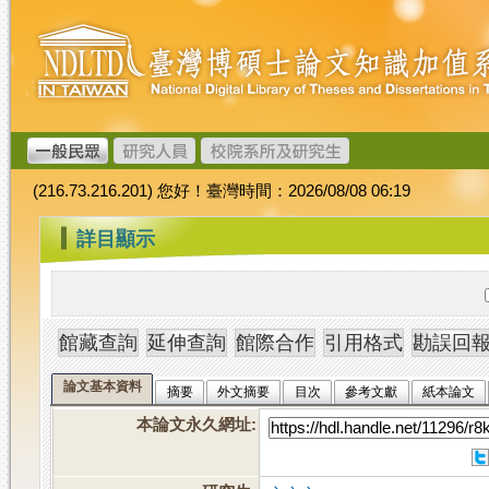
跳
臺
到
灣
主
博
要
碩
內
士
容
論
文
(216.73.216.201) 您好！臺灣時間：2026/08/08 06:19
加
值
:::
詳目顯示
系
統
論文基本資料
摘要
外文摘要
目次
參考文獻
紙本論文
本論文永久網址
: