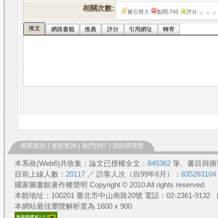
相關次數:
被引用:
3
點閱:743
評分:
推文
網路書籤
推薦
評分
引用網址
轉寄
簡易查詢
|
進階查詢
|
熱門排行
|
我的研究室
本系統(Web6)共收集：論文已授權全文：
845362
筆、書目與摘
目前上線人數：
20117
／ 訪客人次（自99年6月）：
835263104
國家圖書館著作權聲明 Copyright © 2010 All rights reserved.
本館地址：100201 臺北市中山南路20號 電話：02-2361-913
本網站最佳瀏覽解析度為 1600 x 900