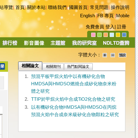
站導覽
|
首頁
|
關於本站
|
聯絡我們
|
國圖首頁
|
常見問題
|
操作說明
English
|
FB 專頁
|
Mobile
免費會員
登入
|
註冊
字體大小：
相關論文
相關期刊
熱門點閱論文
1.
預混平板甲烷火焰中以有機矽化合物
HMDSA與HMDSO燃燒合成矽化物奈米粉
體之研究
2.
TTIP於甲烷火焰中合成TiO2化合物之研究
3.
以有機矽化合物HMDSA與HMDSO在丙烷
預混火焰中合成奈米級矽化合物顆粒之研究